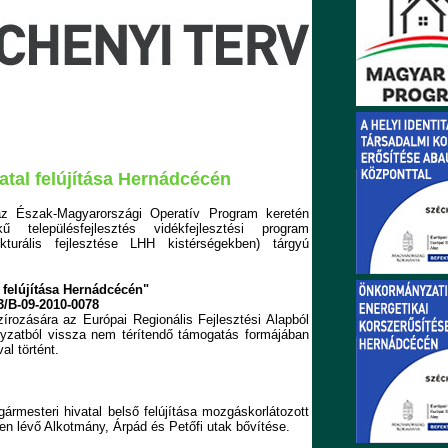
atal felújítása Hernádcécén
z Észak-Magyarországi Operatív Program keretén
ű településfejlesztés vidékfejlesztési program
rukturális fejlesztése LHH kistérségekben) tárgyú
 felújítása Hernádcécén"
/B-09-2010-0078
zírozására az Európai Regionális Fejlesztési Alapból
ányzatból vissza nem térítendő támogatás formájában
l történt.
gármesteri hivatal belső felújítása mozgáskorlátozott
ten lévő Alkotmány, Árpád és Petőfi utak bővítése.