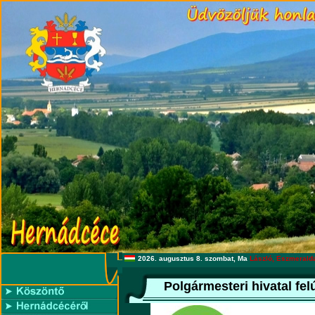
2026. augusztus 8. szombat, Ma
László, Eszmerald
Polgármesteri hivatal fe