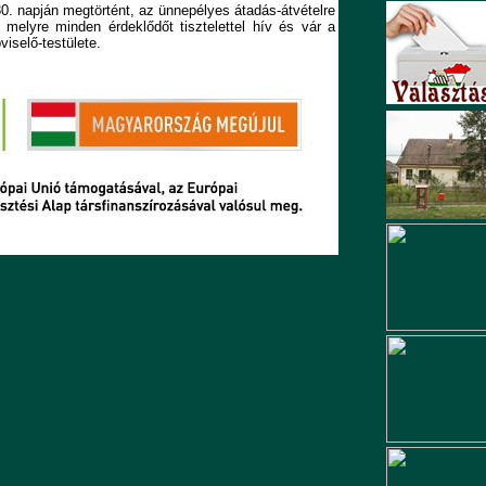
30. napján megtörtént, az ünnepélyes átadás-átvételre
, melyre minden érdeklődőt tisztelettel hív és vár a
selő-testülete.