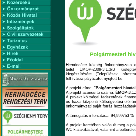
Polgármesteri hiv
Hernádcéce község önkormányzata a
belül ÉMOP-2009-3.1.3/B Kislépték
kiegészítésére (Települések infrast
felhívásra pályázatot nyújtott be.
A projekt címe:
"Polgármesteri hivatal
A projekt azonosító száma:
ÉMOP-3.1.3
A projekt költségei fedezetének finans
és hazai központi költségvetési előir
önkormányzati saját forrás hozzáadásáva
A támogatás intenzitása: 94,999753 %
A projekt keretében valósult meg a pol
WC kialakításával, valamint a belterüle