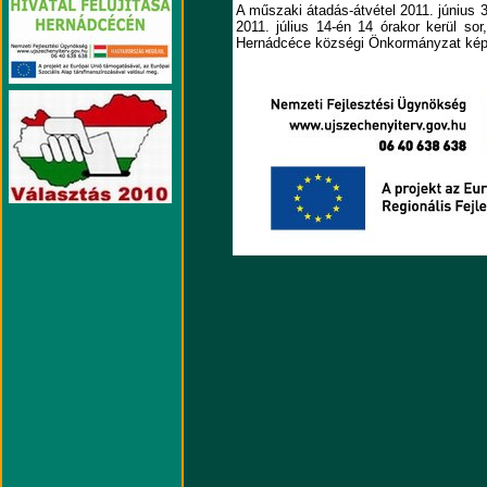
A műszaki átadás-átvétel 2011. június 
2011. július 14-én 14 órakor kerül sor
Hernádcéce községi Önkormányzat képvi