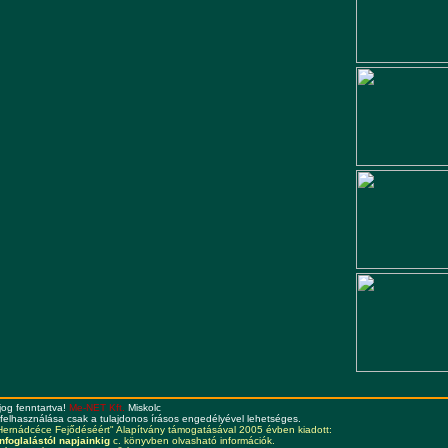
og fenntartva!
Me-NET Kft.
Miskolc
felhasználása csak a tulajdonos írásos engedélyével lehetséges.
a "Hernádcéce Fejődéséért" Alapítvány támogatásával 2005 évben kiadott:
foglalástól napjainkig
c. könyvben olvasható információk.