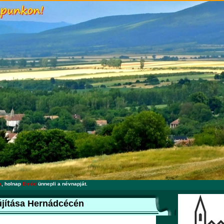
a
, holnap
Emőd
ünnepli a névnapját.
lújítása Hernádcécén