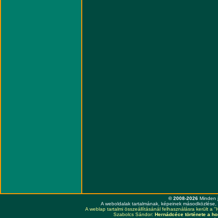
© 2008-2026
Minden j
A weboldalak tartalmának, képeinek másodközlése, 
A weblap tartalmi összeállításánál felhasználásra került 
Szabolcs Sándor:
Hernádcéce története a hon