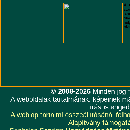
A 
szo
szá
orv
hel
biz
© 2008-2026
Minden jog f
A weboldalak tartalmának, képeinek má
írásos enged
A weblap tartalmi összeállításánál fel
Alapítvány támogatá