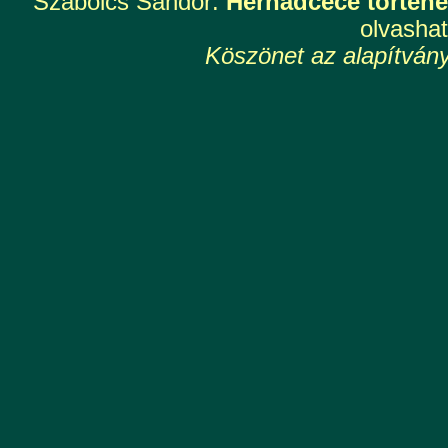
Szabolcs Sándor:
Hernádcéce történe
olvashat
Köszönet az alapítván