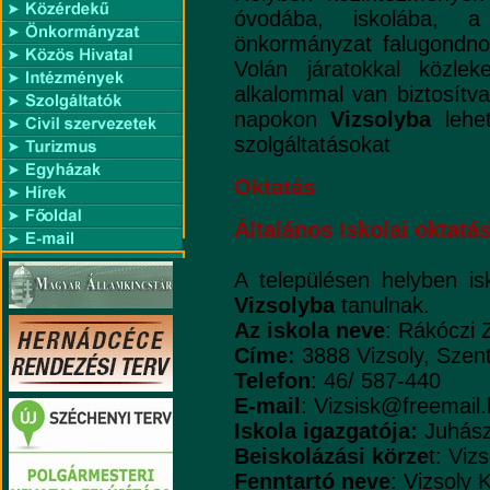
óvodába, iskolába, 
önkormányzat falugondnoki
Volán járatokkal közle
alkalommal van biztosítva
napokon
Vizsolyba
lehet
szolgáltatásokat
Oktatás
Általános Iskolai oktatá
A településen helyben is
Vizsolyba
tanulnak.
Az iskola neve
: Rákóczi 
Címe:
3888 Vizsoly, Szent
Telefon
: 46/ 587-440
E-mail
: Vizsisk@freemail
Iskola igazgatója:
Juhász
Beiskolázási körze
t: Viz
Fenntartó neve
: Vizsoly