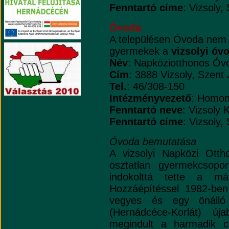
Fenntartó címe
: Vizsoly,
Óvoda
A településen Óvoda nem 
gyermekek a
vizsolyi ó
Név
: Napköziotthonos Óv
Cím
: 3888 Vizsoly, Szent
Tel.
: 46/308-150
Intézményvezető
: Homon
Fenntartó neve
: Vizsoly
Fenntartó címe
: Vizsoly,
Óvoda bemutatása
A vizsolyi Napközi Ott
osztatlan gyermekcsopo
indokolttá tette a má
Hozzáépítéssel 1982-ben
vegyes és egy önálló 
(Hernádcéce-Korlát) új
megindult a harmadik cs