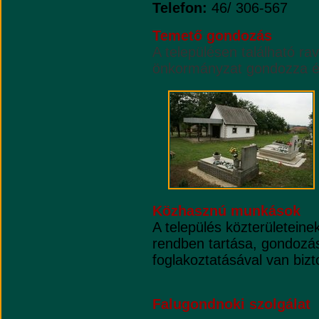
Telefon:
46/ 306-567
Temető gondozás
A településen található ra
önkormányzat gondozza és
Közhasznú munkások
A település közterületeine
rendben tartása, gondoz
foglakoztatásával van bizt
Falugondnoki szolgálat