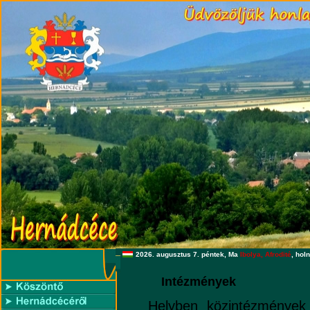
2026. augusztus 7. péntek, Ma
Ibolya, Afrodité
, hol
Intézmények
Helyben közintézménye