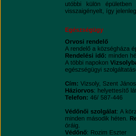
utóbbi külön épületben
visszaigényelt, így jelenl
Egészségügy
Orvosi rendelő
A rendelő a községháza é
Rendelési idő:
minden hé
A többi napokon
Vizsolyb
egészségügyi szolgáltatás
Cím:
Vizsoly, Szent János
Háziorvos
: helyettesítő lá
Telefon:
46/ 587-446
Védőnői szolgálat
: A kör
minden második héten.
Re
óráig.
Védőnő
: Rozim Eszter