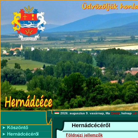
2026. augusztus 9. vasárnap, Ma
Emőd
, holnap
Lör
Hernádcécéről
Földrajzi jellemzők