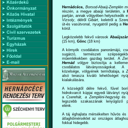
Hernádcéce,
Borsod-Abaúj-Zemplén 
részén, a megye abaúji területén, a
partján, annak völgyében helyezkedik el
Vizsoly
, délről
Gibárt
, keletről a
Szer
út-és vasútvonal, nyugatról pedig a
He
körül.
Legközelebb fekvő városok
Abaújszá
(15 km),
Gönc
(18 km)
A környék csodálatos panorámájú, cs
sugárzó, természeti szépségekb
műemlékekben gazdag terület. A
Ze
Hernád
völgye
biztosítja a kellem
csodálatos látványosságokat. 
közelsége, völgyének termőtalaja, a
Z
alsó terasza kiváló lehetőséget nyúj
kialakulására.
A községtől délre fekvő, fűvel bor
hidrokvarcit kúpjai egyedi látványt nyú
a
Cserehát, a Zempléni-hegység
és
legszebb szakaszának lenyűgöző p
elénk.
A táj éghajlata mérsékelten hűvös és
átlaghőmérséklet az országos átlagho
fokkal hidegebb.