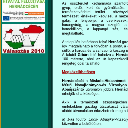
Az összterület kétharmada szántóf
gyep, erdő, kert és gyümölcsös
természetvédelmi terület - növényvi
természeti értékeket képvisel, a mezei 
galaj, a fényperje, a csenkeszek
harangvirág, a magyar szegfű, a
homokliliom, a lappangó sás, é
megtalálható.
A település határában folyó
Hernád
gaz
így megtalálható a folyóban a ponty, a 
süllő, a harcsa és a szilvaorrú keszeg i
A falutól
Gibárt
felé haladva a
Herná
100 méterre, ahol az út kapaszkodi
rengeteg opál található!
Megközelíthetőség
Hernádcécét
a
Miskolc-Hidasnémeti
főútról
Novajidrányon-és Vizsolyo
Abaújszántó
útvonalon jobbra
Hernád
érhetjük el a községet.
Akik a természeti szépségekben
emlékekben gazdag útszakaszt vála
alábbi útvonalakon érkezhetnek meg a t
a)
3-as
főútról
Encs- Abaújkér-Vizsol
közvetlen a bekötőúton,