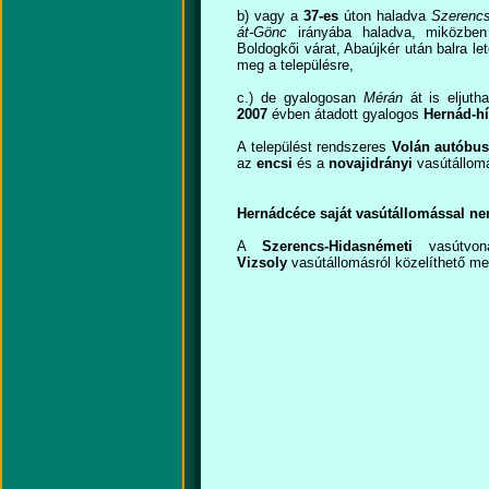
b) vagy a
37-es
úton haladva
Szerencs
át-Gönc
irányába haladva, miközben
Boldogkői várat, Abaújkér után balra le
meg a településre,
c.) de gyalogosan
Mérán
át is eljuth
2007
évben átadott gyalogos
Hernád-h
A települést rendszeres
Volán autóbus
az
encsi
és a
novajidrányi
vasútállom
Hernádcéce saját vasútállomással ne
A
Szerencs-Hidasnémeti
vasútvo
Vizsoly
vasútállomásról közelíthető me