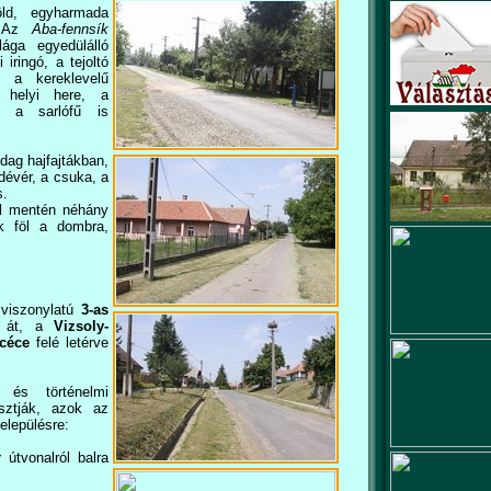
öld, egyharmada
. Az
Aba-fennsík
lága egyedülálló
iringó, a tejoltó
, a kereklevelű
 helyi here, a
s a sarlófű is
dag hajfajtákban,
dévér, a csuka, a
s.
d
mentén néhány
k föl a dombra,
viszonylatú
3-as
n
át,
a
Vizsoly-
céce
felé letérve
 és történelmi
sztják, azok az
elepülésre:
y
útvonalról balra