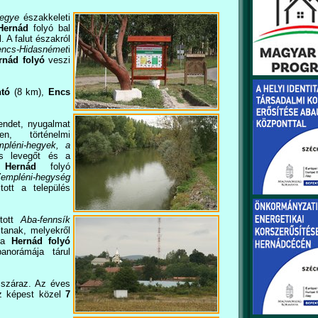
megye
északkeleti
Hernád
folyó bal
. A falut északról
encs-Hidasnémet
i
rnád folyó
veszi
ntó
(8 km),
Encs
endet, nyugalmat
en, történelmi
mpléni-hegyek, a
es levegőt és a
A
Hernád
folyó
empléni-hegység
tott a település
ított
Aba-fennsík
jtanak, melyekről
 a
Hernád folyó
anorámája tárul
 száraz. Az éves
z képest közel
7