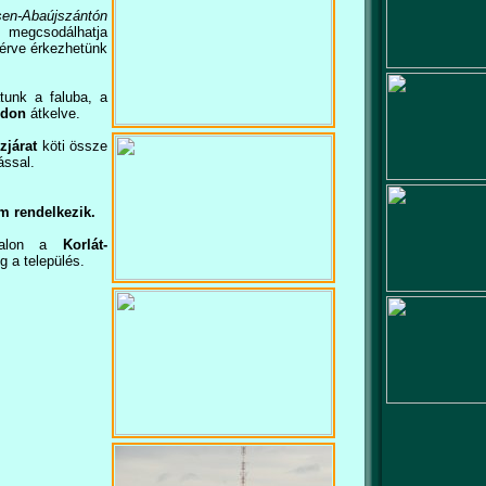
en-Abaújszántón
 megcsodálhatja
térve érkezhetünk
atunk a faluba, a
ídon
átkelve.
zjárat
köti össze
ással.
m rendelkezik.
nalon a
Korlát-
g a település.