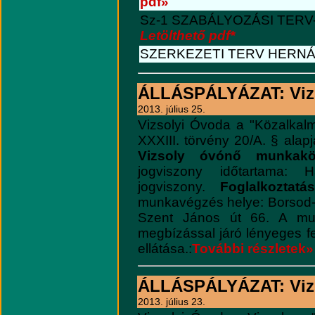
pdf»
Sz-1 SZABÁLYOZÁSI TERV
Letölthető pdf*
SZERKEZETI TERV HERNÁ
ÁLLÁSPÁLYÁZAT: Vizs
2013. július 25.
Vizsolyi Óvoda a "Közalkalma
XXXIII. törvény 20/A. § alap
Vizsoly óvónő munkakör
jogviszony időtartama: Ha
jogviszony.
Foglalkoztatá
munkavégzés helye: Borsod-
Szent János út 66. A munk
megbízással járó lényeges f
ellátása.:
További részletek»
ÁLLÁSPÁLYÁZAT: Vizs
2013. július 23.