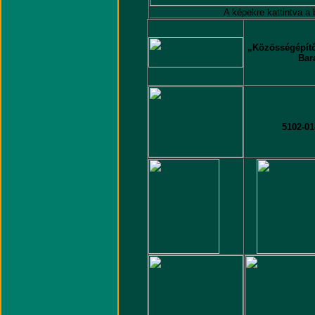
A képekre kattintva a 
„Közösségépítő
Bar
5102-01