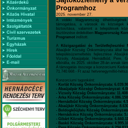
Programhoz
2025. november 27.
A vidéki Magyarország élhetőségének
támogatása, a városok és községek ki
biztosítása, valamint a települések köz
ösztönzése érdekében
Magyarország Kor
Programot
indított.
A
Közigazgatási és Területfejlesztési 
Abaújkér Község Önkormányzata által benyú
településüzemeltetés fejlesztése Abaújk
Vizsoly, Abaújalpár, Hernádbűd, Pere, G
elbírálta, és 2025. október 28-án annak tám
A támogatás összege a konzorciumi Kedve
71.740.668.- Ft azaz hetvenegymillió-héts
Konzorciumi tagonként:
-
Korlát Község Önkormányzata: 6.039.98
- Abaújalpár Községi Önkormányzat: 4.08
- Vizsoly Község Önkormányzata: 11.408.
- Arka Község Önkormányzata: 4.086.150.
- Hernádbűd Község Önkormányzata: 4.58
- Abaújkér Község Önkormányzata: 8.630.
- Boldogkőújfalu Község Önkormányzata:
- Hernádcéce Község Önkormányzata: 5.8
- Gibárt Község Önkormányzata: 6.660.11
- Baskó Község Önkormányzata: 4.995.10
- Pere Község Önkormányzata: 6.294.833.