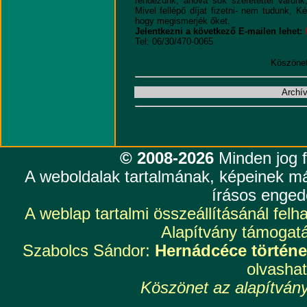
rendezünk, ahová sok szeretettel várunk
Mivel fellépő díjat fizetni- nem tudunk, K
hogy megismerjék őket.
Jelentkezni a következő E-mailen lehet:
Tel: 06/30/470-0065
Köszönet
Archí
© 2008-2026
Minden jog f
A weboldalak tartalmának, képeinek má
írásos enged
A weblap tartalmi összeállításánál fel
Alapítvány támogatá
Szabolcs Sándor:
Hernádcéce történe
olvashat
Köszönet az alapítván