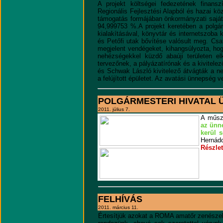
A projekt költségei fedezetének finans
Regionális Fejlesztési Alapból és hazai kö
támogatás formájában önkormányzati saját 
94,999753 %.A projekt keretében a polgár
kialakításával, könyvtár és internetszoba 
és Petőfi utak bővítése valósult meg. Cs
megjelent vendégeket, kihangsúlyozta, h
nehézségekkel küzdő abaúji területen el
tervezőnek, a pályázatírónak és a kivitele
és Schwak László kivitelező átvágták a n
a felújított épületet. Az avatási ünnepség v
POLGÁRMESTERI HIVATAL 
2011. július 7.
A műsza
az ünne
kerül s
Hernádc
Részle
FELHÍVÁS
2011. március 11.
Értesítjük azokat a ROMA amatőr zenészek