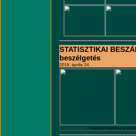
STATISZTIKAI BESZÁ
beszélgetés
2019. április 24.
A képekre kattintva a doku