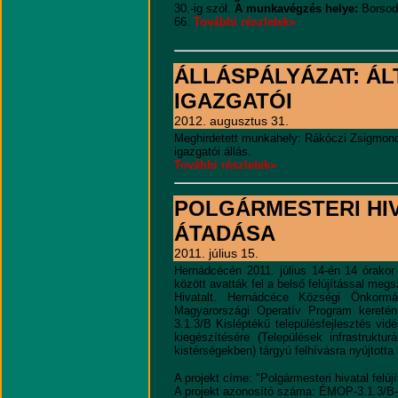
30.-ig szól.
A munkavégzés helye:
Borsod
66.
További részletek»
ÁLLÁSPÁLYÁZAT: ÁL
IGAZGATÓI
2012. augusztus 31.
Meghirdetett munkahely: Rákóczi Zsigmond
igazgatói állás.
További részletek»
POLGÁRMESTERI HI
ÁTADÁSA
2011. július 15.
Hernádcécén 2011. július 14-én 14 órakor
között avatták fel a belső felújítással meg
Hivatalt. Hernádcéce Községi Önkorm
Magyarországi Operatív Program kereté
3.1.3/B Kisléptékű településfejlesztés vidé
kiegészítésére (Települések infrastruktur
kistérségekben) tárgyú felhívásra nyújtotta
A projekt címe: "Polgármesteri hivatal felú
A projekt azonosító száma: ÉMOP-3.1.3/B