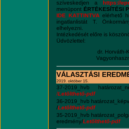
szíveskedjen a
https://ep
menüpont
ÉRTÉKESÍTÉSI
IDE KATTINTVA
elérhető h
ingatlanlistát T. Önkormá
elhelyezni.
Intézkedését előre is köszön
Üdvözlettel:
dr. Horváth-
Vagyonhaszno
VÁLASZTÁSI EREDM
2019. október 15.
37-2019_hvb határozat_n
/
Letölthető-pdf
36-2019_hvb határozat_képv
/
Letölthető-pdf
35-2019_hvb határozat_polgá
eredmény/
Letölthető-pdf