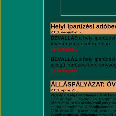
Helyi iparűzési adóbe
2013. december 5.
BEVALLÁS
a helyi iparűzési
tevékenység esetén Főlap
Letölthető»
BEVALLÁS
a helyi iparűzési
jellegű iparűzési tevékenysé
Letölthető»
ÁLLÁSPÁLYÁZAT: Ó
2013. április 24..
Vizsoly község Önkormányzatának képvis
1992. évi XXXIII. törvény 20/A. § alapján p
János út 66. szám óvodavezető
(magasab
munkakör betöltésére.
A közalkalmazotti 
2018. június 30. –ig tartó közalkalmazotti 
vezetői megbízás időtartama:
A vezetői m