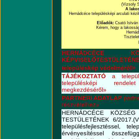
(Vizsoly 
A lako
Hernádcéce településképi arculati kézi
Előadók:
Csató István 
Kérem, hogy a lakosság
Hernád
Tisztelet
HERNÁDCÉCE KÖ
KÉPVISELŐTESTÜLETÉNE
»
településkép védelméről
TÁJÉKOZTATÓ
a települ
településképi rendel
megkezdéséről»
PARTNERI ADATLAP
partn
részvételhez»
HERNÁDCÉCE KÖZSÉG 
TESTÜLETÉNEK 6/2017.(VII
településfejlesztéssel, te
érvényesítéssel összefüg