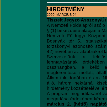
HIRDETMÉNY
2020. MÁRCIUS 04.
Tisztelt Jegyző Asszony/Úr
A Nemzeti Földalapról szóló 
§ (1) bekezdése alapján a Ma
Nemzeti Földügyi Központ
Bosnyák tér 5., statisztik
törzskönyvi azonosító szá
42) nevében az alábbiakról t
Szervezetünk a felelős
fenntartásának érdekében a
összhangban, a kellő el
megteremtése mellett, átlá
Állam tulajdonában és az NF
álló, három hektárnál kiseb
hirdetmény közzétételével ért
A program megindításáról va
megadása érdekében kérem 
március 2. (hétfő) napjátó