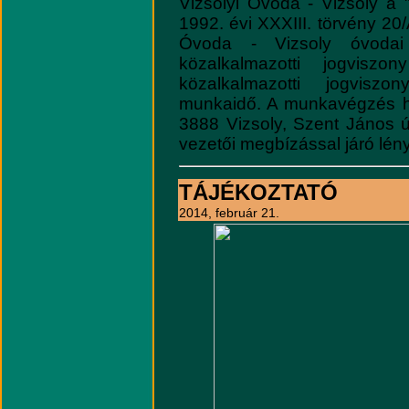
Vizsolyi Óvoda - Vizsoly a "
1992. évi XXXIII. törvény 20/
Óvoda - Vizsoly óvodai
közalkalmazotti jogviszon
közalkalmazotti jogviszo
munkaidő. A munkavégzés h
3888 Vizsoly, Szent János út
vezetői megbízással járó lén
TÁJÉKOZTATÓ
2014, február 21.