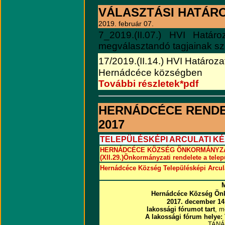
VÁLASZTÁSI HATÁR
2019. február 07.
7_2019.(II.07.)
HVI Határoza
megválasztandó tagjainak s
17/2019.(II.14.) HVI Határoza
Hernádcéce községben
További részletek*pdf
HERNÁDCÉCE RENDE
2017
TELEPÜLÉSKÉPI ARCULATI K
HERNÁDCÉCE KÖZSÉG ÖNKORMÁNYZAT
(XII.29.)Önkormányzati rendelete a tele
Hernádcéce Község Településképi Arcula
M
Hernádcéce Község Önk
2017. december 14
lakossági fórumot tart
, m
A lakossági fórum helye:
TAN