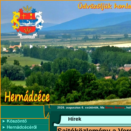
2026. augusztus 6. csütörtök, Ma
Berta, Bettina
, ho
Hírek
Sajtóközlemény a Ver