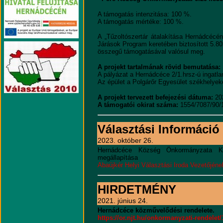
A támogatás intenzitása: 100 %.
A támogatás mértéke: 100 %.
A „Tűzoltószertár átalakítása Hernádcéc
Járások Program keretében biztosított 5.80
összegű támogatásával valósul meg.
A projekt tartalmának rövid bemutatása:
A pályázat a Hernádcéce 2/1.hrsz-ú ingatlan
Az épület a Polgárőr Egyesület székhelyeké
A projekt tervezett befejezési dátuma:
202
A támogatói okirat száma:
1554/7087/90/
Választási Információ
2023. október 26.
Hernádcéce Község Önkormányzata Kép
megállapítása
Abaújkér Helyi Választási Iroda Vezetőjén
HIRDETMÉNY
2021. június 24.
Hernádcéce közművelődési rendelete.
https://or.njt.hu/onkormanyzati-rendelet