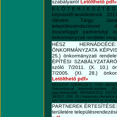
szabályairól
Letölthető pdf»
E L Ő T E R J E S Z T É 
képviselő-testületének 20
ülésére
Tárgy: Javas
településrendezéssel é
összefüggő partnerségi eg
önkormányzati rendelet meg
HÉSZ HERNÁDCÉC
ÖNKORMÁNYZATA KÉPVISEL
25.) önkormányzati ren
ÉPÍTÉSI SZABÁLYZATÁR
szóló 7/2011. (X. 10.) ön
7/2005. (XI. 28.) önkorm
Letölthető pdf»
MEGLÉVŐ SZERKEZETI TERV MEGERŐS
Önkormányzat képviselő-testülete 2
jegyzőkönyvéből: HERNÁDCÉCE KÖZ
34/2017. (VIII. 25.) határozata Hernádcéc
terv” részének megerősítéséről és jóváhag
PARTNEREK ÉRTESÍTÉSE: H
területére településrendezé